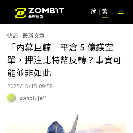
简
繁
快訊
最新文章
「內幕巨鯨」平倉 5 億鎂空
單，押注比特幣反轉？事實可
能並非如此
2025/10/15 09:58
zombit jeff