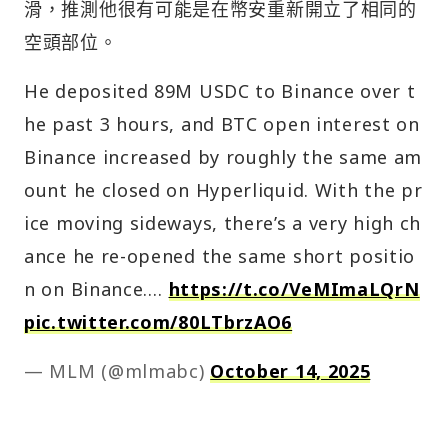
滑，推測他很有可能是在幣安重新開立了相同的
空頭部位。
He deposited 89M USDC to Binance over t
he past 3 hours, and BTC open interest on
Binance increased by roughly the same am
ount he closed on Hyperliquid. With the pr
ice moving sideways, there’s a very high ch
ance he re-opened the same short positio
n on Binance.…
https://t.co/VeMImaLQrN
pic.twitter.com/80LTbrzAO6
— MLM (@mlmabc)
October 14, 2025