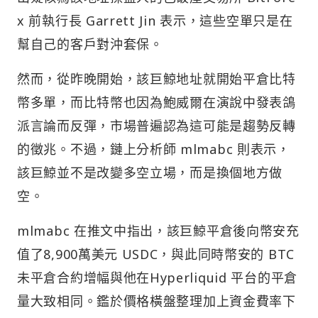
x 前執行長 Garrett Jin 表示，這些空單只是在
幫自己的客戶對沖套保。
然而，從昨晚開始，該巨鯨地址就開始平倉比特
幣多單，而比特幣也因為鮑威爾在演說中發表鴿
派言論而反彈，市場普遍認為這可能是趨勢反轉
的徵兆。不過，鏈上分析師 mlmabc 則表示，
該巨鯨並不是改變多空立場，而是換個地方做
空。
mlmabc 在推文中指出，該巨鯨平倉後向幣安充
值了8,900萬美元 USDC，與此同時幣安的 BTC
未平倉合約增幅與他在Hyperliquid 平台的平倉
量大致相同。鑑於價格橫盤整理加上資金費率下