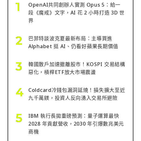
OpenAI共同創辦人實測 Opus 5：給一
段《魔戒》文字，AI 花 2 小時打造 3D 世
界
巴菲特談波克夏最新布局：主導買進
Alphabet 挺 AI、仍看好蘋果長期價值
韓國散戶加速撤離股市！KOSPI 交易結構
惡化，槓桿ETF放大市場震盪
Coldcard冷錢包漏洞延燒！損失擴大至近
九千萬鎂，投資人反向湧入交易所避險
IBM 執行長拋重磅預測：量子運算最快
2028 年貢獻營收，2030 年引爆數兆美元
商機