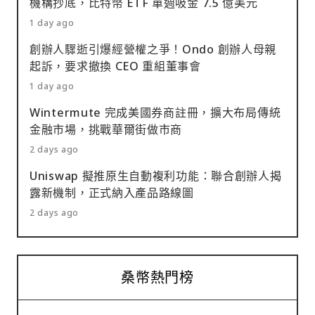
機構抄底，比特幣 ETF 單週吸金 7.5 億美元
1 day ago
創辦人驟逝引爆經營權之爭！Ondo 創辦人母親
起訴，要求撤換 CEO 重組董事會
1 day ago
Wintermute 完成美國券商註冊，擴大布局傳統
金融市場，挑戰華爾街做市商
2 days ago
Uniswap 擬推原生自動複利功能：聯合創辦人揭
露新機制，正式納入產品路線圖
2 days ago
桑幣熱門榜