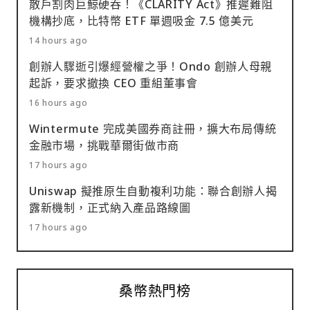
散戶割肉巨鯨硬吞！《CLARITY Act》推遲難阻
機構抄底，比特幣 ETF 單週吸金 7.5 億美元
14 hours ago
創辦人驟逝引爆經營權之爭！Ondo 創辦人母親
起訴，要求撤換 CEO 重組董事會
16 hours ago
Wintermute 完成美國券商註冊，擴大布局傳統
金融市場，挑戰華爾街做市商
17 hours ago
Uniswap 擬推原生自動複利功能：聯合創辦人揭
露新機制，正式納入產品路線圖
17 hours ago
桑幣熱門榜