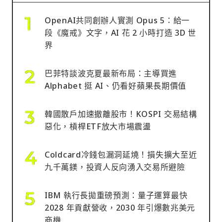
OpenAI共同創辦人實測 Opus 5：給一
段《魔戒》文字，AI 花 2 小時打造 3D 世
界
巴菲特談波克夏最新布局：主導買進
Alphabet 挺 AI、仍看好蘋果長期價值
韓國散戶加速撤離股市！KOSPI 交易結構
惡化，槓桿ETF放大市場震盪
Coldcard冷錢包漏洞延燒！損失擴大至近
九千萬鎂，投資人反向湧入交易所避險
IBM 執行長拋重磅預測：量子運算最快
2028 年貢獻營收，2030 年引爆數兆美元
商機