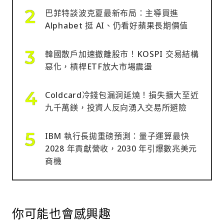
巴菲特談波克夏最新布局：主導買進
Alphabet 挺 AI、仍看好蘋果長期價值
韓國散戶加速撤離股市！KOSPI 交易結構
惡化，槓桿ETF放大市場震盪
Coldcard冷錢包漏洞延燒！損失擴大至近
九千萬鎂，投資人反向湧入交易所避險
IBM 執行長拋重磅預測：量子運算最快
2028 年貢獻營收，2030 年引爆數兆美元
商機
你可能也會感興趣