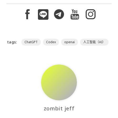
tags:
ChatGPT
Codex
openai
人工智能（AI）
zombit jeff