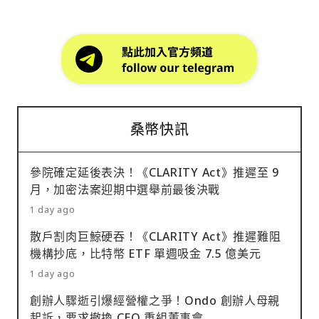
桑幣快訊
參院確定延後表決！《CLARITY Act》推遲至 9
月，加密法案迎期中選舉前最後決戰
1 day ago
散戶割肉巨鯨硬吞！《CLARITY Act》推遲難阻
機構抄底，比特幣 ETF 單週吸金 7.5 億美元
1 day ago
創辦人驟逝引爆經營權之爭！Ondo 創辦人母親
起訴，要求撤換 CEO 重組董事會