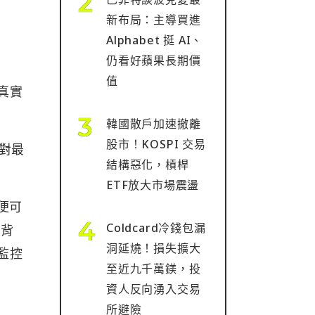
新布局：主導買進
Alphabet 挺 AI、
仍看好蘋果長期價
值
真實
韓國散戶加速撤離
股市！KOSPI 交易
針對最
結構惡化，槓桿
ETF放大市場震盪
 便可
Coldcard冷錢包漏
卻背
洞延燒！損失擴大
監控
至近九千萬鎂，投
資人反向湧入交易
所避險