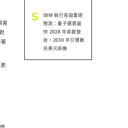
IBM 執行長拋重磅
損害
預測：量子運算最
快 2028 年貢獻營
對
收，2030 年引爆數
顯著
兆美元商機
力更
至獎