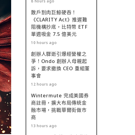
8 hours ago
散戶割肉巨鯨硬吞！
《CLARITY Act》推遲難
阻機構抄底，比特幣 ETF
單週吸金 7.5 億美元
10 hours ago
創辦人驟逝引爆經營權之
爭！Ondo 創辦人母親起
訴，要求撤換 CEO 重組董
事會
12 hours ago
Wintermute 完成美國券
商註冊，擴大布局傳統金
融市場，挑戰華爾街做市
商
13 hours ago