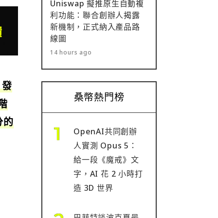
Uniswap 擬推原生自動複
利功能：聯合創辦人揭露
新機制，正式納入產品路
線圖
14 hours ago
，發
桑幣熱門榜
階
分的
OpenAI共同創辦
人實測 Opus 5：
給一段《魔戒》文
字，AI 花 2 小時打
造 3D 世界
巴菲特談波克夏最