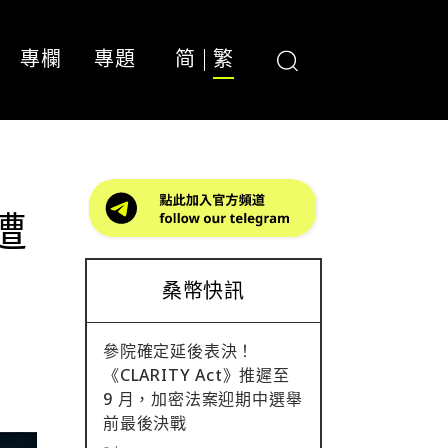
專欄
專題
简
繁
遭
桑幣快訊
參院確定延後表決！
《CLARITY Act》推遲至
9 月，加密法案迎期中選舉
前最後決戰