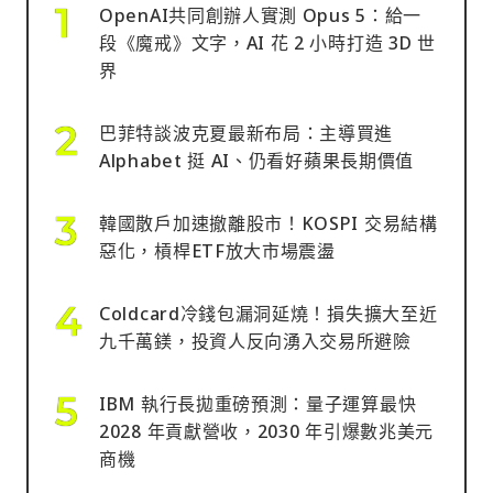
OpenAI共同創辦人實測 Opus 5：給一
段《魔戒》文字，AI 花 2 小時打造 3D 世
界
巴菲特談波克夏最新布局：主導買進
Alphabet 挺 AI、仍看好蘋果長期價值
韓國散戶加速撤離股市！KOSPI 交易結構
惡化，槓桿ETF放大市場震盪
Coldcard冷錢包漏洞延燒！損失擴大至近
九千萬鎂，投資人反向湧入交易所避險
IBM 執行長拋重磅預測：量子運算最快
2028 年貢獻營收，2030 年引爆數兆美元
商機