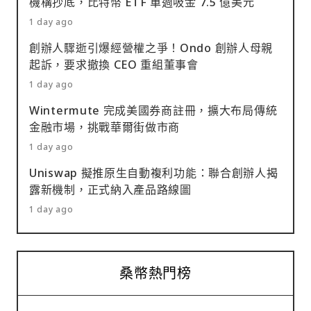
機構抄底，比特幣 ETF 單週吸金 7.5 億美元
1 day ago
創辦人驟逝引爆經營權之爭！Ondo 創辦人母親
起訴，要求撤換 CEO 重組董事會
1 day ago
Wintermute 完成美國券商註冊，擴大布局傳統
金融市場，挑戰華爾街做市商
1 day ago
Uniswap 擬推原生自動複利功能：聯合創辦人揭
露新機制，正式納入產品路線圖
1 day ago
桑幣熱門榜