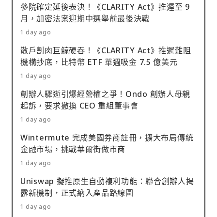
參院確定延後表決！《CLARITY Act》推遲至 9
月，加密法案迎期中選舉前最後決戰
1 day ago
散戶割肉巨鯨硬吞！《CLARITY Act》推遲難阻
機構抄底，比特幣 ETF 單週吸金 7.5 億美元
1 day ago
創辦人驟逝引爆經營權之爭！Ondo 創辦人母親
起訴，要求撤換 CEO 重組董事會
1 day ago
Wintermute 完成美國券商註冊，擴大布局傳統
金融市場，挑戰華爾街做市商
1 day ago
Uniswap 擬推原生自動複利功能：聯合創辦人揭
露新機制，正式納入產品路線圖
1 day ago