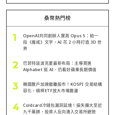
桑幣熱門榜
OpenAI共同創辦人實測 Opus 5：給一
段《魔戒》文字，AI 花 2 小時打造 3D 世
界
巴菲特談波克夏最新布局：主導買進
Alphabet 挺 AI、仍看好蘋果長期價值
韓國散戶加速撤離股市！KOSPI 交易結構
惡化，槓桿ETF放大市場震盪
Coldcard冷錢包漏洞延燒！損失擴大至近
九千萬鎂，投資人反向湧入交易所避險