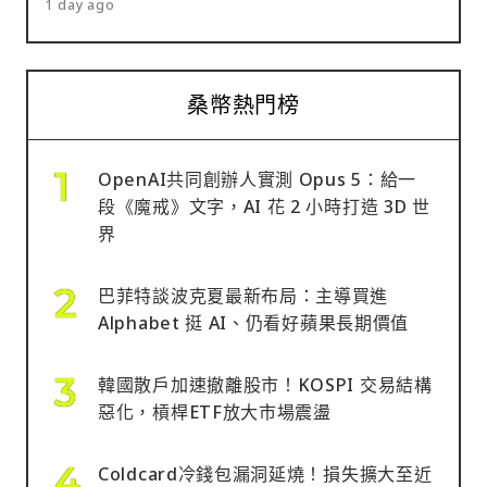
1 day ago
桑幣熱門榜
OpenAI共同創辦人實測 Opus 5：給一
段《魔戒》文字，AI 花 2 小時打造 3D 世
界
巴菲特談波克夏最新布局：主導買進
Alphabet 挺 AI、仍看好蘋果長期價值
韓國散戶加速撤離股市！KOSPI 交易結構
惡化，槓桿ETF放大市場震盪
Coldcard冷錢包漏洞延燒！損失擴大至近