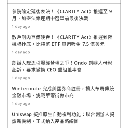
參院確定延後表決！《CLARITY Act》推遲至 9
月，加密法案迎期中選舉前最後決戰
1 day ago
散戶割肉巨鯨硬吞！《CLARITY Act》推遲難阻
機構抄底，比特幣 ETF 單週吸金 7.5 億美元
1 day ago
創辦人驟逝引爆經營權之爭！Ondo 創辦人母親
起訴，要求撤換 CEO 重組董事會
1 day ago
Wintermute 完成美國券商註冊，擴大布局傳統
金融市場，挑戰華爾街做市商
1 day ago
Uniswap 擬推原生自動複利功能：聯合創辦人揭
露新機制，正式納入產品路線圖