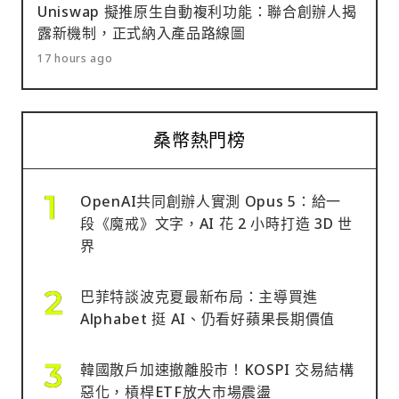
Uniswap 擬推原生自動複利功能：聯合創辦人揭
露新機制，正式納入產品路線圖
17 hours ago
桑幣熱門榜
OpenAI共同創辦人實測 Opus 5：給一
段《魔戒》文字，AI 花 2 小時打造 3D 世
界
巴菲特談波克夏最新布局：主導買進
Alphabet 挺 AI、仍看好蘋果長期價值
韓國散戶加速撤離股市！KOSPI 交易結構
惡化，槓桿ETF放大市場震盪