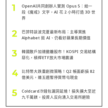
OpenAI共同創辦人實測 Opus 5：給一
段《魔戒》文字，AI 花 2 小時打造 3D 世
界
巴菲特談波克夏最新布局：主導買進
Alphabet 挺 AI、仍看好蘋果長期價值
韓國散戶加速撤離股市！KOSPI 交易結構
惡化，槓桿ETF放大市場震盪
比特幣大跌重創微策略！Q2 帳面虧損 82
億美元，連五週暫停買幣屯現金
Coldcard冷錢包漏洞延燒！損失擴大至近
九千萬鎂，投資人反向湧入交易所避險