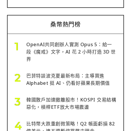
桑幣熱門榜
OpenAI共同創辦人實測 Opus 5：給一
段《魔戒》文字，AI 花 2 小時打造 3D 世
界
巴菲特談波克夏最新布局：主導買進
Alphabet 挺 AI、仍看好蘋果長期價值
韓國散戶加速撤離股市！KOSPI 交易結構
惡化，槓桿ETF放大市場震盪
比特幣大跌重創微策略！Q2 帳面虧損 82