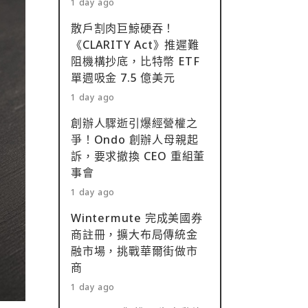
1 day ago
散戶割肉巨鯨硬吞！
《CLARITY Act》推遲難
阻機構抄底，比特幣 ETF
單週吸金 7.5 億美元
1 day ago
創辦人驟逝引爆經營權之
爭！Ondo 創辦人母親起
訴，要求撤換 CEO 重組董
事會
1 day ago
Wintermute 完成美國券
商註冊，擴大布局傳統金
融市場，挑戰華爾街做市
商
1 day ago