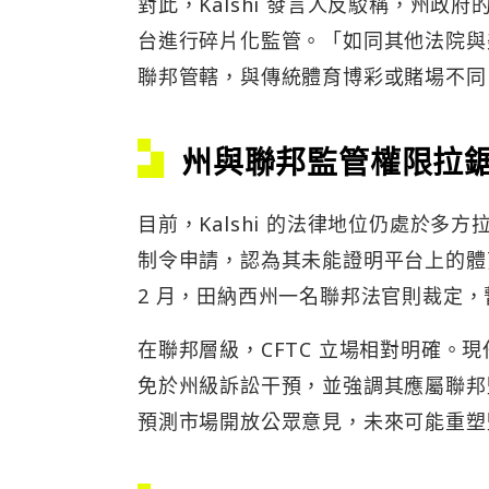
對此，Kalshi 發言人反駁稱，州
台進行碎片化監管。「如同其他法院與美國
聯邦管轄，與傳統體育博彩或賭場不同
州與聯邦監管權限拉
目前，Kalshi 的法律地位仍處於多方
制令申請，認為其未能證明平台上的體育
2 月，田納西州一名聯邦法官則裁定，暫
在聯邦層級，CFTC 立場相對明確。現任主
免於州級訴訟干預，並強調其應屬聯邦監
預測市場開放公眾意見，未來可能重塑