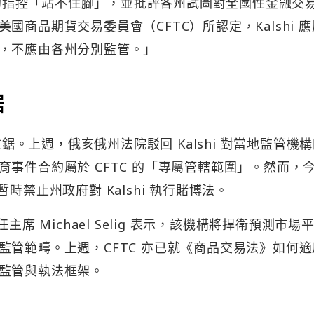
政府的指控「站不住腳」，並批評各州試圖對全國性金融交
商品期貨交易委員會（CFTC）所認定，Kalshi 
，不應由各州分別監管。」
鋸
拉鋸。上週，俄亥俄州法院駁回 Kalshi 對當地監管機
事件合約屬於 CFTC 的「專屬管轄範圍」。然而，
時禁止州政府對 Kalshi 執行賭博法。
席 Michael Selig 表示，該機構將捍衛預測市場
管範疇。上週，CFTC 亦已就《商品交易法》如何適
監管與執法框架。