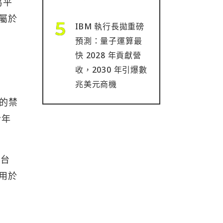
易平
應屬於
IBM 執行長拋重磅
預測：量子運算最
快 2028 年貢獻營
收，2030 年引爆數
兆美元商機
構的禁
今年
平台
用於