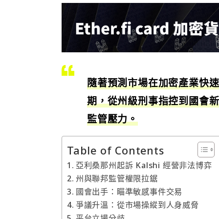
隨著預測市場在加密產業快
期，從州級刑事指控到國會
監管壓力。
Table of Contents
亞利桑那州起訴 Kalshi 經營非法博弈
州與聯邦監管權限拉鋸
國會出手：瞄準敏感事件交易
爭議升溫：從市場操縱到人身威脅
平台立場分歧