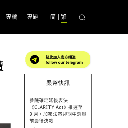
專欄
專題
简
繁
遭
桑幣快訊
參院確定延後表決！
《CLARITY Act》推遲至
9 月，加密法案迎期中選舉
前最後決戰