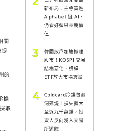
新布局：主導買進
Alphabet 挺 AI、
仍看好蘋果長期價
值
及相關
並提
韓國散戶加速撤離
股市！KOSPI 交易
結構惡化，槓桿
那州的
ETF放大市場震盪
Coldcard冷錢包漏
承擔
洞延燒！損失擴大
台採取
至近九千萬鎂，投
資人反向湧入交易
所避險