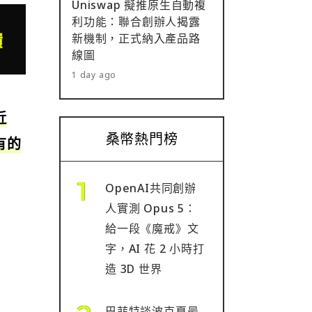
Uniswap 擬推原生自動複
利功能：聯合創辦人揭露
新機制，正式納入產品路
線圖
1 day ago
近
桑幣熱門榜
有的
OpenAI共同創辦
人實測 Opus 5：
給一段《魔戒》文
字，AI 花 2 小時打
造 3D 世界
巴菲特談波克夏最