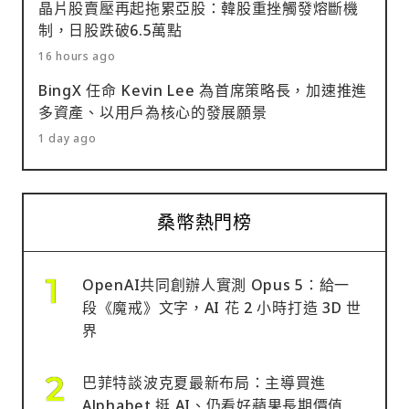
晶片股賣壓再起拖累亞股：韓股重挫觸發熔斷機
制，日股跌破6.5萬點
16 hours ago
BingX 任命 Kevin Lee 為首席策略長，加速推進
多資產、以用戶為核心的發展願景
1 day ago
桑幣熱門榜
OpenAI共同創辦人實測 Opus 5：給一
段《魔戒》文字，AI 花 2 小時打造 3D 世
界
巴菲特談波克夏最新布局：主導買進
Alphabet 挺 AI、仍看好蘋果長期價值