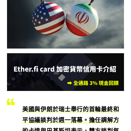
美國與伊朗於瑞士舉行的首輪最終和
平協議談判於週一落幕。擔任調解方
的卡達與巴基斯坦表示，雙方談判氣