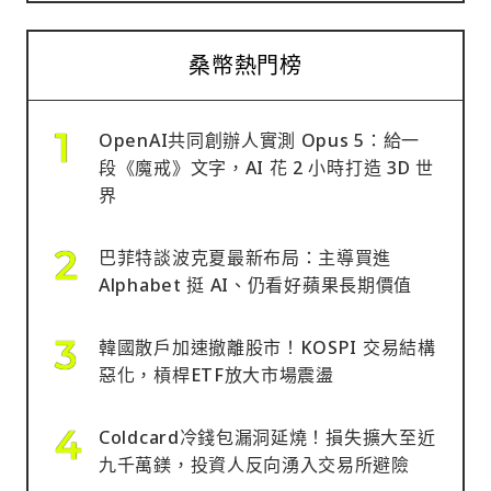
桑幣熱門榜
OpenAI共同創辦人實測 Opus 5：給一
段《魔戒》文字，AI 花 2 小時打造 3D 世
界
巴菲特談波克夏最新布局：主導買進
Alphabet 挺 AI、仍看好蘋果長期價值
韓國散戶加速撤離股市！KOSPI 交易結構
惡化，槓桿ETF放大市場震盪
Coldcard冷錢包漏洞延燒！損失擴大至近
九千萬鎂，投資人反向湧入交易所避險