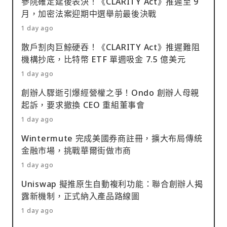
參院確定延後表決！《CLARITY Act》推遲至 9
月，加密法案迎期中選舉前最後決戰
1 day ago
散戶割肉巨鯨硬吞！《CLARITY Act》推遲難阻
機構抄底，比特幣 ETF 單週吸金 7.5 億美元
1 day ago
創辦人驟逝引爆經營權之爭！Ondo 創辦人母親
起訴，要求撤換 CEO 重組董事會
1 day ago
Wintermute 完成美國券商註冊，擴大布局傳統
金融市場，挑戰華爾街做市商
1 day ago
Uniswap 擬推原生自動複利功能：聯合創辦人揭
露新機制，正式納入產品路線圖
1 day ago