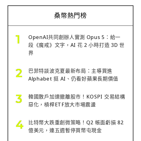
桑幣熱門榜
OpenAI共同創辦人實測 Opus 5：給一
段《魔戒》文字，AI 花 2 小時打造 3D 世
界
巴菲特談波克夏最新布局：主導買進
Alphabet 挺 AI、仍看好蘋果長期價值
韓國散戶加速撤離股市！KOSPI 交易結構
惡化，槓桿ETF放大市場震盪
比特幣大跌重創微策略！Q2 帳面虧損 82
億美元，連五週暫停買幣屯現金