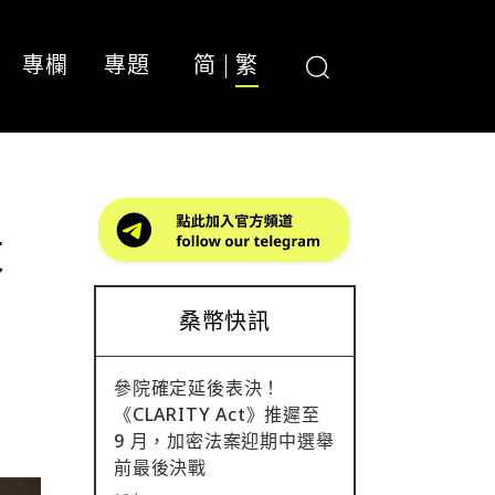
專欄
專題
简
繁
求
桑幣快訊
參院確定延後表決！
《CLARITY Act》推遲至
9 月，加密法案迎期中選舉
前最後決戰