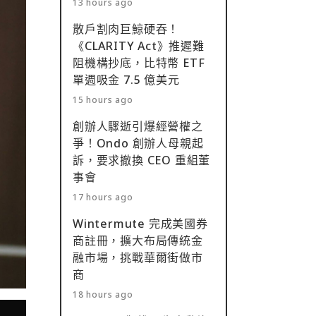
13 hours ago
散戶割肉巨鯨硬吞！
《CLARITY Act》推遲難
阻機構抄底，比特幣 ETF
單週吸金 7.5 億美元
15 hours ago
創辦人驟逝引爆經營權之
爭！Ondo 創辦人母親起
訴，要求撤換 CEO 重組董
事會
17 hours ago
Wintermute 完成美國券
商註冊，擴大布局傳統金
融市場，挑戰華爾街做市
商
18 hours ago