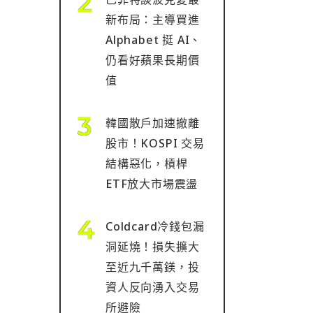
新布局：主導買進
Alphabet 挺 AI、
仍看好蘋果長期價
值
韓國散戶加速撤離
股市！KOSPI 交易
結構惡化，槓桿
ETF放大市場震盪
Coldcard冷錢包漏
洞延燒！損失擴大
至近九千萬鎂，投
資人反向湧入交易
所避險