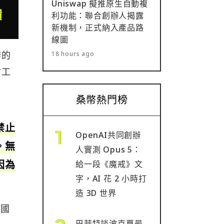
Uniswap 擬推原生自動複
利功能：聯合創辦人揭露
新機制，正式納入產品路
線圖
辦的
18 hours ago
付工
桑幣熱門榜
禁止
OpenAI共同創辦
。無
人實測 Opus 5：
因為
給一段《魔戒》文
字，AI 花 2 小時打
造 3D 世界
美國
巴菲特談波克夏最