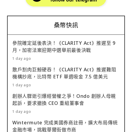
桑幣快訊
參院確定延後表決！《CLARITY Act》推遲至 9
月，加密法案迎期中選舉前最後決戰
1 day ago
散戶割肉巨鯨硬吞！《CLARITY Act》推遲難阻
機構抄底，比特幣 ETF 單週吸金 7.5 億美元
1 day ago
創辦人驟逝引爆經營權之爭！Ondo 創辦人母親
起訴，要求撤換 CEO 重組董事會
1 day ago
Wintermute 完成美國券商註冊，擴大布局傳統
金融市場，挑戰華爾街做市商