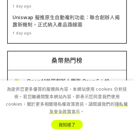
1 day ago
Uniswap 擬推原生自動複利功能：聯合創辦人揭
露新機制，正式納入產品路線圖
1 day ago
桑幣熱門榜
OpenAI共同創辦人實測 Opus 5：給一
段《魔戒》文字，AI 花 2 小時打造 3D 世
為提供您更多優質的服務與內容，本網站使用 cookies 分析技
界
術。若您繼續閱覽本網站內容，即表示您同意我們使用
cookies，關於更多相關隱私權政策資訊，請閱讀我們的
隱私權
及安全政策宣示
。
巴菲特談波克夏最新布局：主導買進
Alphabet 挺 AI、仍看好蘋果長期價值
我知道了