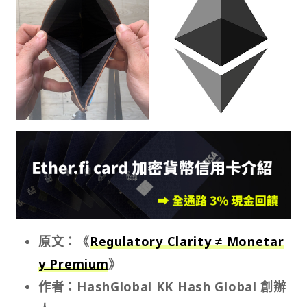
原文：《
Regulatory Clarity ≠ Monetar
y Premium
》
作者：HashGlobal KK Hash Global 創辦