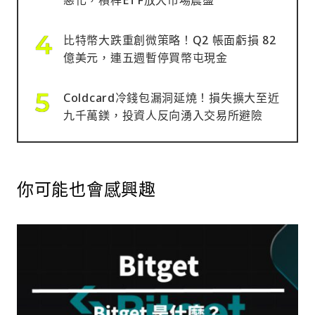
惡化，槓桿ETF放大市場震盪
比特幣大跌重創微策略！Q2 帳面虧損 82
億美元，連五週暫停買幣屯現金
Coldcard冷錢包漏洞延燒！損失擴大至近
九千萬鎂，投資人反向湧入交易所避險
你可能也會感興趣