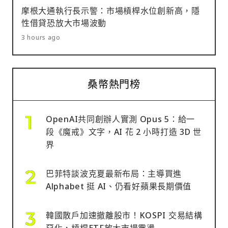
摩根大通執行長示警：市場槓桿水位創新高，隱
性借貸恐放大市場波動
3 hours ago
桑幣熱門榜
OpenAI共同創辦人實測 Opus 5：給一
段《魔戒》文字，AI 花 2 小時打造 3D 世
界
巴菲特談波克夏最新布局：主導買進
Alphabet 挺 AI、仍看好蘋果長期價值
韓國散戶加速撤離股市！KOSPI 交易結構