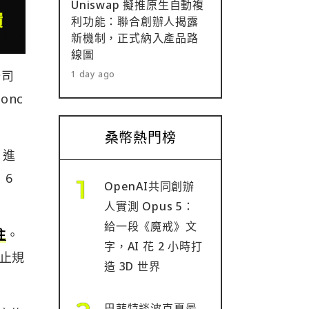
Uniswap 擬推原生自動複
利功能：聯合創辦人揭露
新機制，正式納入產品路
線圖
公司
1 day ago
onc
桑幣熱門榜
月進
 6
OpenAI共同創辦
人實測 Opus 5：
給一段《魔戒》文
注
。
字，AI 花 2 小時打
止規
造 3D 世界
巴菲特談波克夏最