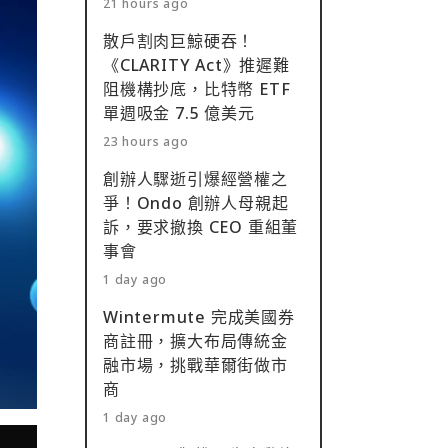
21 hours ago
散戶割肉巨鯨硬吞！
《CLARITY Act》推遲難
阻機構抄底，比特幣 ETF
單週吸金 7.5 億美元
23 hours ago
創辦人驟逝引爆經營權之
爭！Ondo 創辦人母親起
訴，要求撤換 CEO 重組董
事會
1 day ago
Wintermute 完成美國券
商註冊，擴大布局傳統金
融市場，挑戰華爾街做市
商
1 day ago