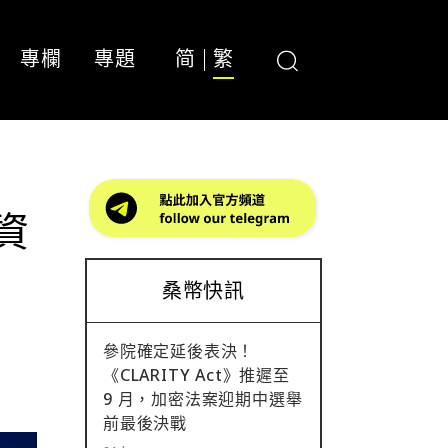
專欄
專題
简
繁
投資
桑幣快訊
參院確定延後表決！
《CLARITY Act》推遲至
9 月，加密法案迎期中選舉
前最後決戰