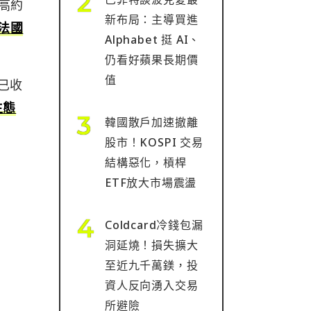
最高約
新布局：主導買進
法國
Alphabet 挺 AI、
仍看好蘋果長期價
值
價已收
生態
韓國散戶加速撤離
股市！KOSPI 交易
結構惡化，槓桿
ETF放大市場震盪
Coldcard冷錢包漏
洞延燒！損失擴大
至近九千萬鎂，投
資人反向湧入交易
所避險