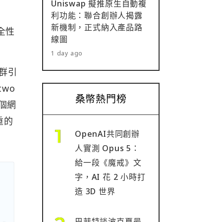
Uniswap 擬推原生自動複
利功能：聯合創辦人揭露
新機制，正式納入產品路
全性
線圖
1 day ago
社群引
two
桑幣熱門榜
整個網
重的
OpenAI共同創辦
人實測 Opus 5：
給一段《魔戒》文
字，AI 花 2 小時打
造 3D 世界
巴菲特談波克夏最