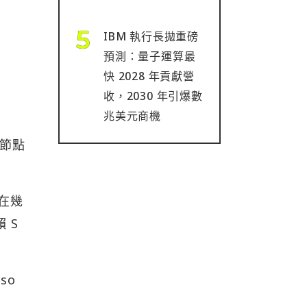
IBM 執行長拋重磅
預測：量子運算最
快 2028 年貢獻營
收，2030 年引爆數
兆美元商機
的節點
並在幾
 S
 so