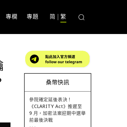
專欄
專題
简
繁
鑰
？
桑幣快訊
參院確定延後表決！
《CLARITY Act》推遲至
9 月，加密法案迎期中選舉
前最後決戰