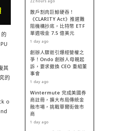
22 hours ago
散戶割肉巨鯨硬吞！
《CLARITY Act》推遲難
阻機構抄底，比特幣 ETF
單週吸金 7.5 億美元
」的
1 day ago
PU
創辦人驟逝引爆經營權之
爭！Ondo 創辦人母親起
訴，要求撤換 CEO 重組董
復其
事會
研究的
1 day ago
Wintermute 完成美國券
商註冊，擴大布局傳統金
ck o
融市場，挑戰華爾街做市
nd
商
1 day ago