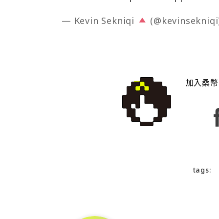
— Kevin Sekniqi
(@kevinsekniqi
加入桑幣
tags: