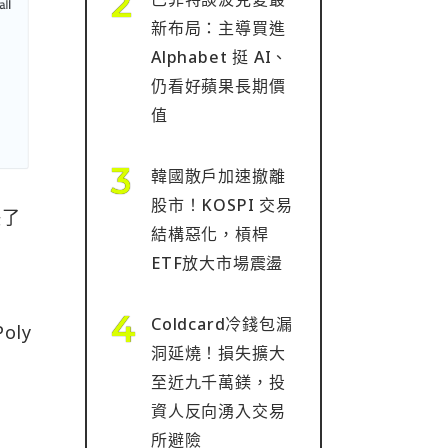
新布局：主導買進
Alphabet 挺 AI、
仍看好蘋果長期價
值
韓國散戶加速撤離
股市！KOSPI 交易
決了
結構惡化，槓桿
私
ETF放大市場震盪
Coldcard冷錢包漏
oly
洞延燒！損失擴大
至近九千萬鎂，投
資人反向湧入交易
所避險