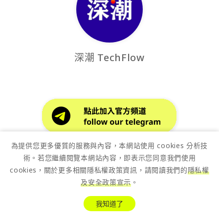
深潮 TechFlow
桑幣快訊
為提供您更多優質的服務與內容，本網站使用 cookies 分析技
術。若您繼續閱覽本網站內容，即表示您同意我們使用
cookies，關於更多相關隱私權政策資訊，請閱讀我們的
隱私權
參院確定延後表決！《CLARITY Act》推遲至 9
及安全政策宣示
。
月，加密法案迎期中選舉前最後決戰
4 hours ago
我知道了