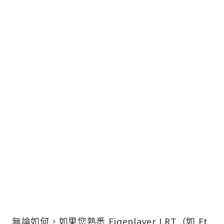
無論如何，如果您熟悉 Eigenlayer LRT（如 Et
herfi 和 Renzo），就會知道存入 Mellow 會帶