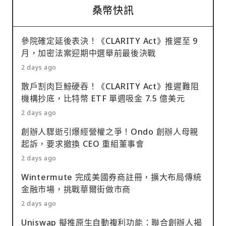
桑幣快訊
參院確定延後表決！《CLARITY Act》推遲至 9
月，加密法案迎期中選舉前最後決戰
2 days ago
散戶割肉巨鯨硬吞！《CLARITY Act》推遲難阻
機構抄底，比特幣 ETF 單週吸金 7.5 億美元
2 days ago
創辦人驟逝引爆經營權之爭！Ondo 創辦人母親
起訴，要求撤換 CEO 重組董事會
2 days ago
Wintermute 完成美國券商註冊，擴大布局傳統
金融市場，挑戰華爾街做市商
2 days ago
Uniswap 擬推原生自動複利功能：聯合創辦人揭