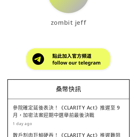
zombit jeff
桑幣快訊
參院確定延後表決！《CLARITY Act》推遲至 9
月，加密法案迎期中選舉前最後決戰
1 day ago
散戶割肉巨鯨硬吞！《CLARITY Act》推遲難阻