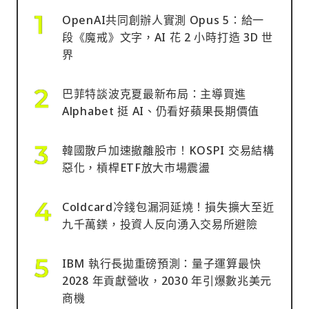
OpenAI共同創辦人實測 Opus 5：給一
段《魔戒》文字，AI 花 2 小時打造 3D 世
界
巴菲特談波克夏最新布局：主導買進
Alphabet 挺 AI、仍看好蘋果長期價值
韓國散戶加速撤離股市！KOSPI 交易結構
惡化，槓桿ETF放大市場震盪
Coldcard冷錢包漏洞延燒！損失擴大至近
九千萬鎂，投資人反向湧入交易所避險
IBM 執行長拋重磅預測：量子運算最快
2028 年貢獻營收，2030 年引爆數兆美元
商機