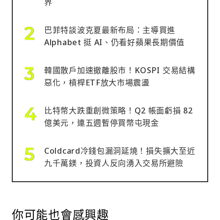
界
巴菲特談波克夏最新布局：主導買進
Alphabet 挺 AI、仍看好蘋果長期價值
韓國散戶加速撤離股市！KOSPI 交易結構
惡化，槓桿ETF放大市場震盪
比特幣大跌重創微策略！Q2 帳面虧損 82
億美元，連五週暫停買幣屯現金
Coldcard冷錢包漏洞延燒！損失擴大至近
九千萬鎂，投資人反向湧入交易所避險
你可能也會感興趣