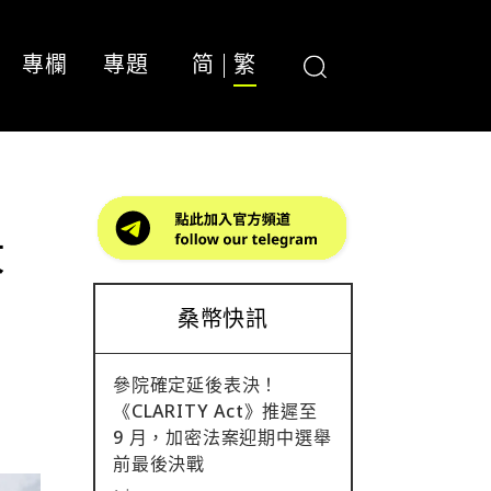
專欄
專題
简
繁
大
桑幣快訊
參院確定延後表決！
《CLARITY Act》推遲至
9 月，加密法案迎期中選舉
前最後決戰