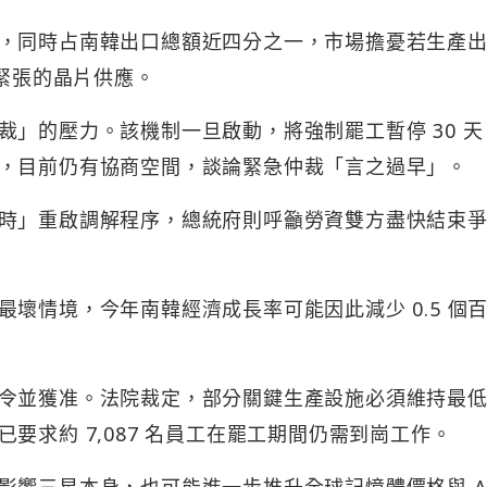
，同時占南韓出口總額近四分之一，市場擔憂若生產
當緊張的晶片供應。
」的壓力。該機制一旦啟動，將強制罷工暫停 30 天
，目前仍有協商空間，談論緊急仲裁「言之過早」。
時」重啟調解程序，總統府則呼籲勞資雙方盡快結束
壞情境，今年南韓經濟成長率可能因此減少 0.5 個
令並獲准。法院裁定，部分關鍵生產設施必須維持最
要求約 7,087 名員工在罷工期間仍需到崗工作。
響三星本身，也可能進一步推升全球記憶體價格與 AI