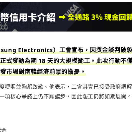
ng Electronics）工會宣布，因獎金談判破
週四正式發動為期 18 天的大規模罷工。此次行動不
引發市場對南韓經濟前景的擔憂。
度哽咽並鞠躬致歉。他表示，工會其實已接受政府調
一項核心爭議上仍不願讓步，因此罷工仍將如期展開
獎金