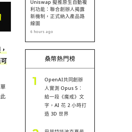
Uniswap 擬推原生自動複
利功能：聯合創辦人揭露
新機制，正式納入產品路
線圖
6 hours ago
裂，
桑幣熱門榜
僅可
OpenAI共同創辦
解單
人實測 Opus 5：
。此
給一段《魔戒》文
字，AI 花 2 小時打
造 3D 世界
巴菲特談波克夏最