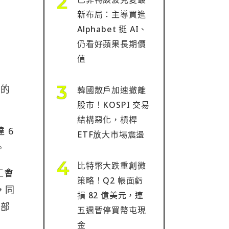
新布局：主導買進
Alphabet 挺 AI、
仍看好蘋果長期價
值
出的
韓國散戶加速撤離
股市！KOSPI 交易
。
結構惡化，槓桿
 6
ETF放大市場震盪
。
比特幣大跌重創微
工會
策略！Q2 帳面虧
，同
損 82 億美元，連
體部
五週暫停買幣屯現
金