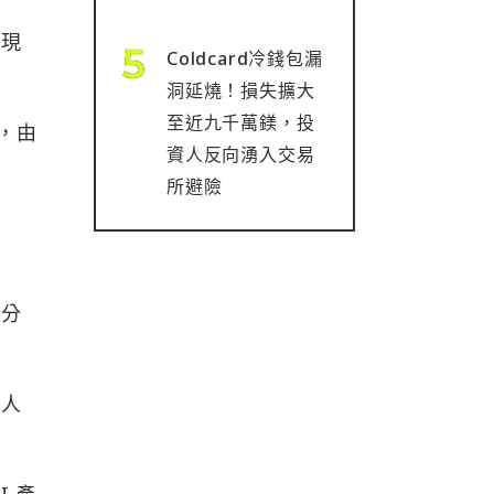
出現
Coldcard冷錢包漏
洞延燒！損失擴大
至近九千萬鎂，投
，由
資人反向湧入交易
所避險
爭
百分
低人
 產