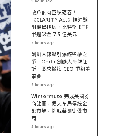
1 hour ago
散戶割肉巨鯨硬吞！
《CLARITY Act》推遲難
阻機構抄底，比特幣 ETF
單週吸金 7.5 億美元
3 hours ago
創辦人驟逝引爆經營權之
爭！Ondo 創辦人母親起
訴，要求撤換 CEO 重組董
事會
5 hours ago
Wintermute 完成美國券
商註冊，擴大布局傳統金
融市場，挑戰華爾街做市
商
5 hours ago