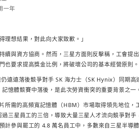
用一年
得理想結果，對此向大家致歉。」
持續與資方協商。然而，三星方面則反擊稱，工會提
門也要求提高獎金比例，將破壞公司的基本經營原則
遠遠落後競爭對手 SK 海力士（SK Hynix）同期高達
AI 記憶體競賽中落後，是此次勞資衝突的重要背景之一
 AI 晶片所需的高頻寬記憶體（HBM）市場取得領先地位，
準超過三星員工的三倍，導致大量三星人才流向競爭對手
計參與罷工的 4.8 萬名員工中，多數來自三星半導
。