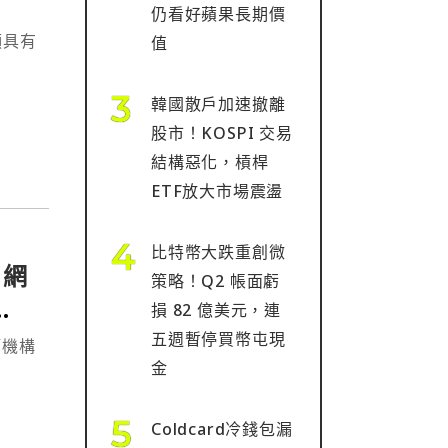
仍看好蘋果長期價
顯具有
值
韓國散戶加速撤離
股市！KOSPI 交易
結構惡化，槓桿
ETF放大市場震盪
比特幣大跌重創微
 網
策略！Q2 帳面虧
損 82 億美元，連
五週暫停買幣屯現
 等機構
金
Coldcard冷錢包漏