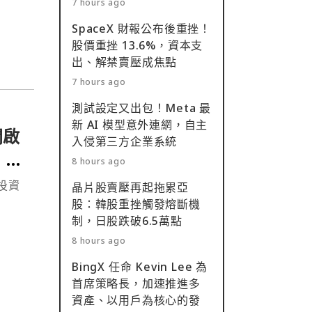
7 hours ago
SpaceX 財報公布後重挫！
股價重挫 13.6%，資本支
出、解禁賣壓成焦點
7 hours ago
測試設定又出包！Meta 最
新 AI 模型意外連網，自主
開啟
入侵第三方企業系統
、空
8 hours ago
構投資
晶片股賣壓再起拖累亞
股：韓股重挫觸發熔斷機
制，日股跌破6.5萬點
8 hours ago
BingX 任命 Kevin Lee 為
首席策略長，加速推進多
資產、以用戶為核心的發