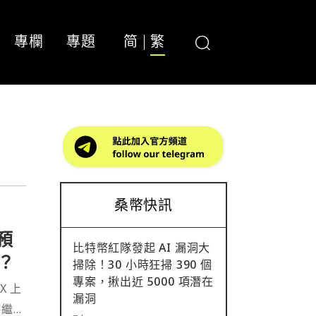
專欄
專題
简
繁
桑幣快訊
、預
比特幣紅隊發起 AI 漏洞大
？
掃除！30 小時狂掃 390 個
專案，揪出近 5000 項潛在
X 上
漏洞
將繼續