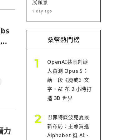
展願景
1 day ago
bs
萬美
桑幣熱門榜
OpenAI共同創辦
人實測 Opus 5：
給一段《魔戒》文
字，AI 花 2 小時打
造 3D 世界
巴菲特談波克夏最
新布局：主導買進
潛力
Alphabet 挺 AI、