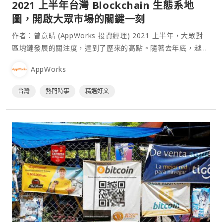
2021 上半年台灣 Blockchain 生態系地
圖，開啟大眾市場的關鍵一刻
作者：曾意晴 (AppWorks 投資經理) 2021 上半年，大眾對
區塊鏈發展的關注度，達到了歷來的高點。隨著去年底，越來
越多機構與企業進場持有比特幣，以及在新聞媒體接力報導
AppWorks
下，比特幣幣價在今年三月，首度突破 6 萬美元，對於區塊
鏈圈的創業者，今年以來，肯定對於來自⋯
台灣
熱門時事
精選好文