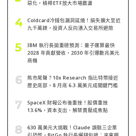
惡化，槓桿ETF放大市場震盪
Coldcard冷錢包漏洞延燒！損失擴大至近
九千萬鎂，投資人反向湧入交易所避險
IBM 執行長拋重磅預測：量子運算最快
2028 年貢獻營收，2030 年引爆數兆美元
商機
熊市尾聲？10x Research 指比特幣接近
歷史底部，8 月底 6.3 萬美元成關鍵門檻
SpaceX 財報公布後重挫！股價重挫
13.6%，資本支出、解禁賣壓成焦點
630 萬美元大挑戰！Claude 誤駭三企業
引恐慌，BitGo 執行長曬錢包嗆：來拿啊