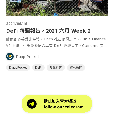
2021/06/16
DeFi‌ ‌每‌週‌報‌告，2021 ‌六月‌ ‌Week‌ ‌2
薩爾瓦多接受比特幣、1inch 推出限價訂單、Curve Finance
V2 上線、亞馬遜擬招聘具有 DeFi 經驗員工、Coinomo 完成
新一輪募資。 親愛的 DeFi 愛好者，如果你在過去半年被飆
Dapp Pocket
漲的幣價吸引而進入加密貨幣領域，Now i⋯
DappPocket
DeFi
知識科普
週報新聞