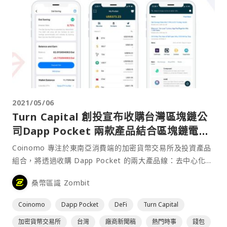
2021/05/06
Turn Capital 創投宣布收購台灣區塊鏈公
司Dapp Pocket 兩款產品結合區塊鏈電子
錢包、DeFi投資工具，推出新東南亞加密貨
Coinomo 專注於東南亞消費端的加密貨幣交易所及投資產品
幣交易所Coinomo
組合，將透過收購 Dapp Pocket 的兩大產品線：去中心化的
電子錢包 Dapp Pocket，及創新的收益聚合器 Cappuu，讓
桑幣區識 Zombit
用戶可以投資 DeFi 策略，並透過與全球穩定幣發行商 Circle
的夥伴關係，協助用戶⋯
Coinomo
Dapp Pocket
DeFi
Turn Capital
加密貨幣交易所
台灣
廠商新聞稿
熱門時事
錢包