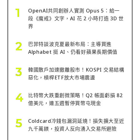
OpenAI共同創辦人實測 Opus 5：給一
段《魔戒》文字，AI 花 2 小時打造 3D 世
界
巴菲特談波克夏最新布局：主導買進
Alphabet 挺 AI、仍看好蘋果長期價值
韓國散戶加速撤離股市！KOSPI 交易結構
惡化，槓桿ETF放大市場震盪
比特幣大跌重創微策略！Q2 帳面虧損 82
億美元，連五週暫停買幣屯現金
Coldcard冷錢包漏洞延燒！損失擴大至近
九千萬鎂，投資人反向湧入交易所避險