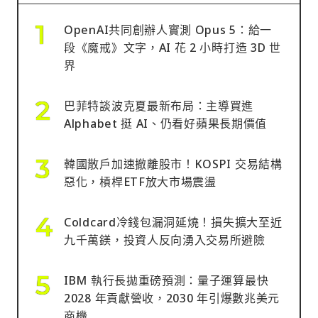
OpenAI共同創辦人實測 Opus 5：給一
段《魔戒》文字，AI 花 2 小時打造 3D 世
界
巴菲特談波克夏最新布局：主導買進
Alphabet 挺 AI、仍看好蘋果長期價值
韓國散戶加速撤離股市！KOSPI 交易結構
惡化，槓桿ETF放大市場震盪
Coldcard冷錢包漏洞延燒！損失擴大至近
九千萬鎂，投資人反向湧入交易所避險
IBM 執行長拋重磅預測：量子運算最快
2028 年貢獻營收，2030 年引爆數兆美元
商機