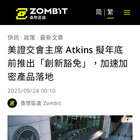
简
繁
快訊
政策
最新文章
美證交會主席 Atkins 擬年底
前推出「創新豁免」，加速加
密產品落地
2025/09/24 00:10
桑幣區識 Zombit