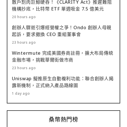
散戶割肉巨鯨硬吞！《CLARITY Act》推遲難阻
機構抄底，比特幣 ETF 單週吸金 7.5 億美元
20 hours ago
創辦人驟逝引爆經營權之爭！Ondo 創辦人母親
起訴，要求撤換 CEO 重組董事會
23 hours ago
Wintermute 完成美國券商註冊，擴大布局傳統
金融市場，挑戰華爾街做市商
23 hours ago
Uniswap 擬推原生自動複利功能：聯合創辦人揭
露新機制，正式納入產品路線圖
1 day ago
桑幣熱門榜