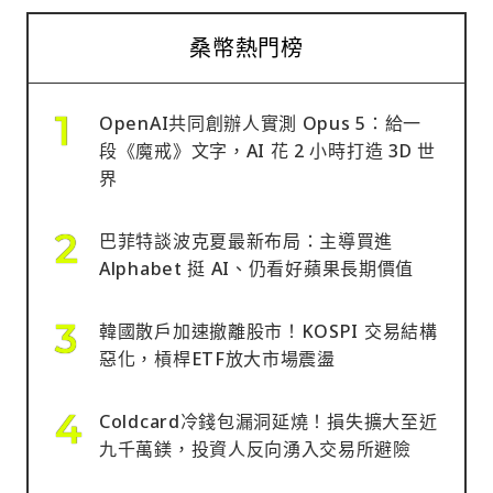
桑幣熱門榜
OpenAI共同創辦人實測 Opus 5：給一
段《魔戒》文字，AI 花 2 小時打造 3D 世
界
巴菲特談波克夏最新布局：主導買進
Alphabet 挺 AI、仍看好蘋果長期價值
韓國散戶加速撤離股市！KOSPI 交易結構
惡化，槓桿ETF放大市場震盪
Coldcard冷錢包漏洞延燒！損失擴大至近
九千萬鎂，投資人反向湧入交易所避險