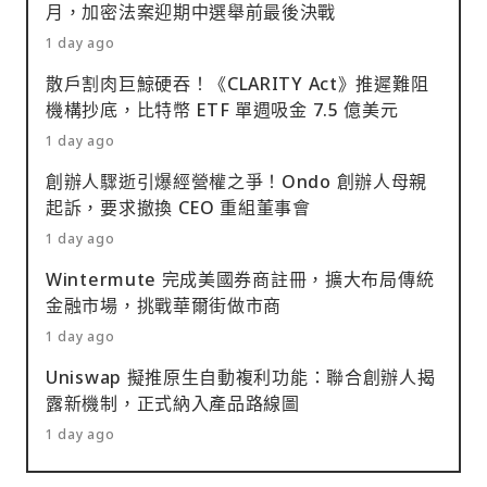
月，加密法案迎期中選舉前最後決戰
1 day ago
散戶割肉巨鯨硬吞！《CLARITY Act》推遲難阻
機構抄底，比特幣 ETF 單週吸金 7.5 億美元
1 day ago
創辦人驟逝引爆經營權之爭！Ondo 創辦人母親
起訴，要求撤換 CEO 重組董事會
1 day ago
Wintermute 完成美國券商註冊，擴大布局傳統
金融市場，挑戰華爾街做市商
1 day ago
Uniswap 擬推原生自動複利功能：聯合創辦人揭
露新機制，正式納入產品路線圖
1 day ago