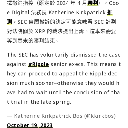
擇撤銷指控（原定於 2024 年 4 月
審判
），Cbo
e Digital 法務長 Katherine Kirkpatrick
推
測
，SEC 自願撤訴的決定可能意味著 SEC 計劃
對法院關於 XRP 的裁決提出上訴，這本來需要
等到春末的審判結束。
The SEC has voluntarily dismissed the case
against
#Ripple
senior execs. This means t
hey can proceed to appeal the Ripple deci
sion much sooner–otherwise they would h
ave had to wait until the conclusion of tha
t trial in the late spring.
— Katherine Kirkpatrick Bos (@kkirkbos)
October 19, 2023