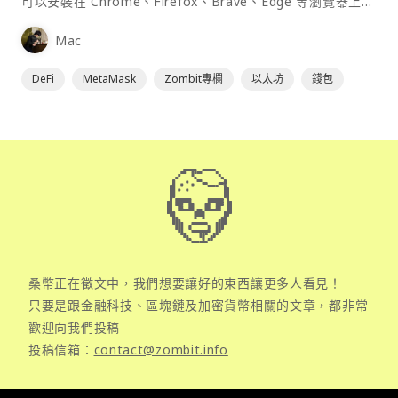
可以安裝在 Chrome、Firefox、Brave、Edge 等瀏覽器上作
為插件使用，具備許多功能且使用上非常方便。
Mac
DeFi
MetaMask
Zombit專欄
以太坊
錢包
桑幣正在徵文中，我們想要讓好的東西讓更多人看見！
只要是跟金融科技、區塊鏈及加密貨幣相關的文章，都非常
歡迎向我們投稿
投稿信箱：
contact@zombit.info