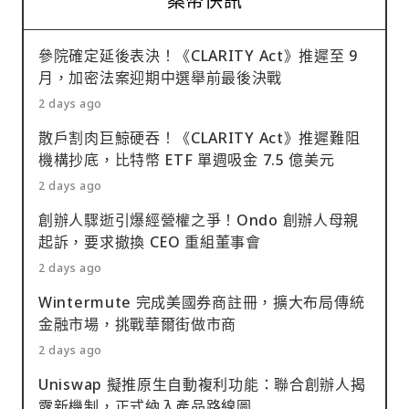
桑幣快訊
參院確定延後表決！《CLARITY Act》推遲至 9
月，加密法案迎期中選舉前最後決戰
2 days ago
散戶割肉巨鯨硬吞！《CLARITY Act》推遲難阻
機構抄底，比特幣 ETF 單週吸金 7.5 億美元
2 days ago
創辦人驟逝引爆經營權之爭！Ondo 創辦人母親
起訴，要求撤換 CEO 重組董事會
2 days ago
Wintermute 完成美國券商註冊，擴大布局傳統
金融市場，挑戰華爾街做市商
2 days ago
Uniswap 擬推原生自動複利功能：聯合創辦人揭
露新機制，正式納入產品路線圖