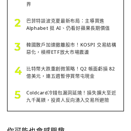
界
巴菲特談波克夏最新布局：主導買進
Alphabet 挺 AI、仍看好蘋果長期價值
韓國散戶加速撤離股市！KOSPI 交易結構
惡化，槓桿ETF放大市場震盪
比特幣大跌重創微策略！Q2 帳面虧損 82
億美元，連五週暫停買幣屯現金
Coldcard冷錢包漏洞延燒！損失擴大至近
九千萬鎂，投資人反向湧入交易所避險
你可能也會感興趣