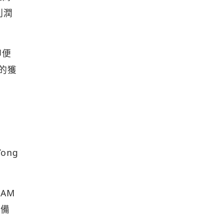
利潤
即便
的獲
ong
AM
設備