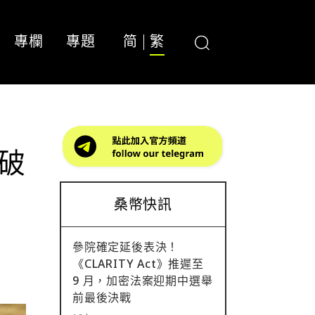
專欄
專題
简
繁
度破
桑幣快訊
參院確定延後表決！
《CLARITY Act》推遲至
9 月，加密法案迎期中選舉
前最後決戰