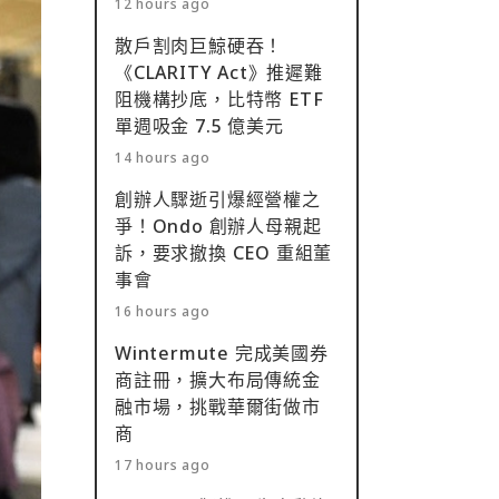
12 hours ago
散戶割肉巨鯨硬吞！
《CLARITY Act》推遲難
阻機構抄底，比特幣 ETF
單週吸金 7.5 億美元
14 hours ago
創辦人驟逝引爆經營權之
爭！Ondo 創辦人母親起
訴，要求撤換 CEO 重組董
事會
16 hours ago
Wintermute 完成美國券
商註冊，擴大布局傳統金
融市場，挑戰華爾街做市
商
17 hours ago