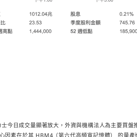
海力士今日成交量顯著放大，外資與機構法人為主要買盤
因素在於其 HBM4（第六代高頻寬記憶體） 的量產