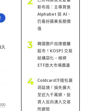
新布局：主導買進
Alphabet 挺 AI、
仍看好蘋果長期價
值
韓國散戶加速撤離
股市！KOSPI 交易
結構惡化，槓桿
ETF放大市場震盪
Coldcard冷錢包漏
洞延燒！損失擴大
至近九千萬鎂，投
資人反向湧入交易
所避險