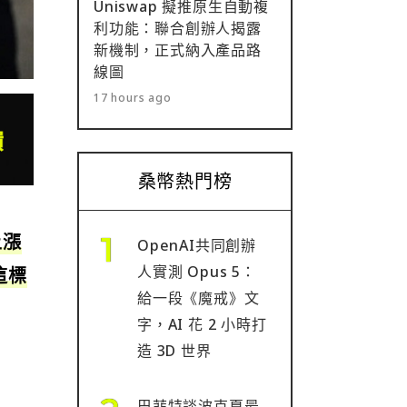
Uniswap 擬推原生自動複
利功能：聯合創辦人揭露
新機制，正式納入產品路
線圖
17 hours ago
桑幣熱門榜
上漲
OpenAI共同創辦
人實測 Opus 5：
這標
給一段《魔戒》文
字，AI 花 2 小時打
造 3D 世界
巴菲特談波克夏最