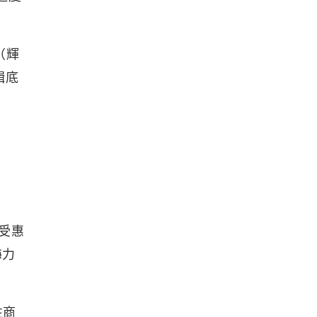
（輝
輯底
，受惠
海力
性商