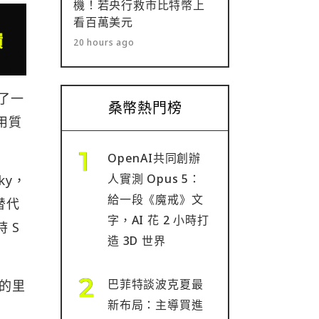
機！若央行救市比特幣上
看百萬美元
20 hours ago
交了一
桑幣熱門榜
用質
OpenAI共同創辦
人實測 Opus 5：
ky，
給一段《魔戒》文
替代
字，AI 花 2 小時打
 S
造 3D 世界
巴菲特談波克夏最
大的里
新布局：主導買進