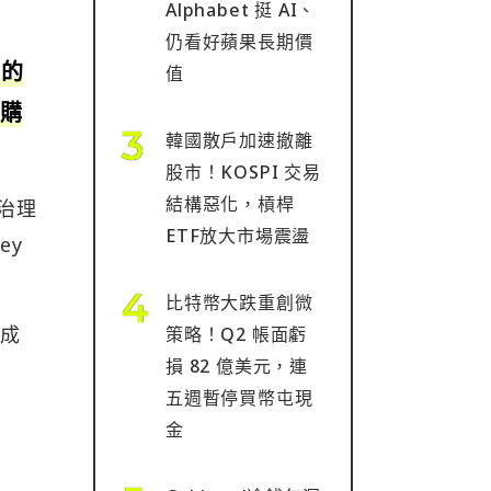
Alphabet 挺 AI、
仍看好蘋果長期價
前的
值
回購
韓國散戶加速撤離
股市！KOSPI 交易
結構惡化，槓桿
與治理
ETF放大市場震盪
ey
比特幣大跌重創微
完成
策略！Q2 帳面虧
損 82 億美元，連
五週暫停買幣屯現
金