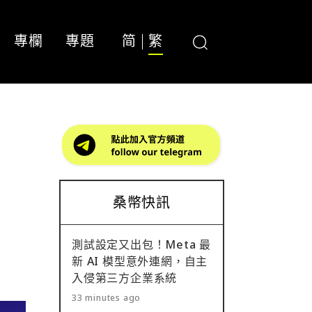
專欄
專題
简
繁
押
桑幣快訊
測試設定又出包！Meta 最
新 AI 模型意外連網，自主
入侵第三方企業系統
33 minutes ago