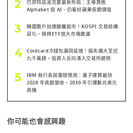
巴菲特談波克夏最新布局：主導買進
Alphabet 挺 AI、仍看好蘋果長期價值
韓國散戶加速撤離股市！KOSPI 交易結構
惡化，槓桿ETF放大市場震盪
Coldcard冷錢包漏洞延燒！損失擴大至近
九千萬鎂，投資人反向湧入交易所避險
IBM 執行長拋重磅預測：量子運算最快
2028 年貢獻營收，2030 年引爆數兆美元
商機
你可能也會感興趣