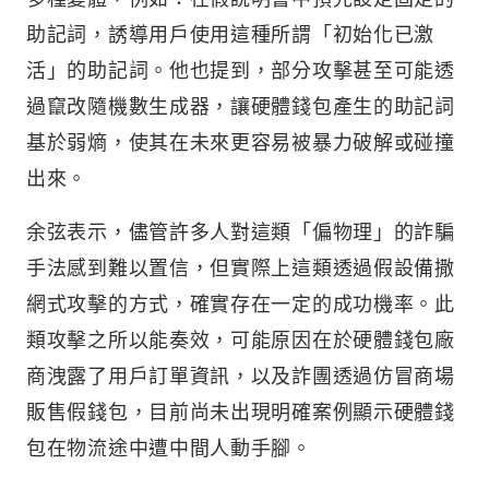
助記詞，誘導用戶使用這種所謂「初始化已激
活」的助記詞。他也提到，部分攻擊甚至可能透
過竄改隨機數生成器，讓硬體錢包產生的助記詞
基於弱熵，使其在未來更容易被暴力破解或碰撞
出來。
余弦表示，儘管許多人對這類「偏物理」的詐騙
手法感到難以置信，但實際上這類透過假設備撒
網式攻擊的方式，確實存在一定的成功機率。此
類攻擊之所以能奏效，可能原因在於硬體錢包廠
商洩露了用戶訂單資訊，以及詐團透過仿冒商場
販售假錢包，目前尚未出現明確案例顯示硬體錢
包在物流途中遭中間人動手腳。