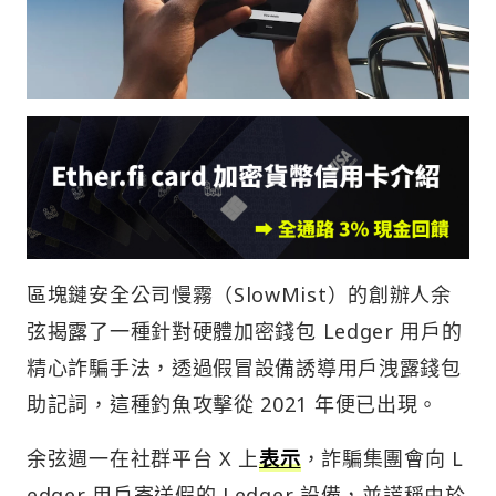
區塊鏈安全公司慢霧（SlowMist）的創辦人余
弦揭露了一種針對硬體加密錢包 Ledger 用戶的
精心詐騙手法，透過假冒設備誘導用戶洩露錢包
助記詞，這種釣魚攻擊從 2021 年便已出現。
余弦週一在社群平台 X 上
表示
，詐騙集團會向 L
edger 用戶寄送假的 Ledger 設備，並謊稱由於