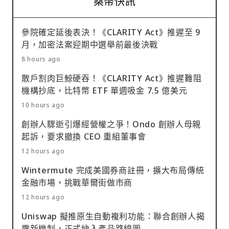
桑幣快訊
參院確定延後表決！《CLARITY Act》推遲至 9
月，加密法案迎期中選舉前最後決戰
8 hours ago
散戶割肉巨鯨硬吞！《CLARITY Act》推遲難阻
機構抄底，比特幣 ETF 單週吸金 7.5 億美元
10 hours ago
創辦人驟逝引爆經營權之爭！Ondo 創辦人母親
起訴，要求撤換 CEO 重組董事會
12 hours ago
Wintermute 完成美國券商註冊，擴大布局傳統
金融市場，挑戰華爾街做市商
12 hours ago
Uniswap 擬推原生自動複利功能：聯合創辦人揭
露新機制，正式納入產品路線圖