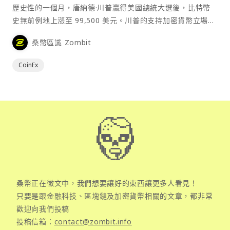
歷史性的一個月，唐納德·川普贏得美國總統大選後，比特幣
史無前例地上漲至 99,500 美元。川普的支持加密貨幣立場，
加上機構對人工智慧加密貨幣領域的信心和創新，為市場奠定
桑幣區識 Zombit
了看漲基調，山寨幣也經歷了顯著增長。
CoinEx
桑幣正在徵文中，我們想要讓好的東西讓更多人看見！
只要是跟金融科技、區塊鏈及加密貨幣相關的文章，都非常
歡迎向我們投稿
投稿信箱：
contact@zombit.info