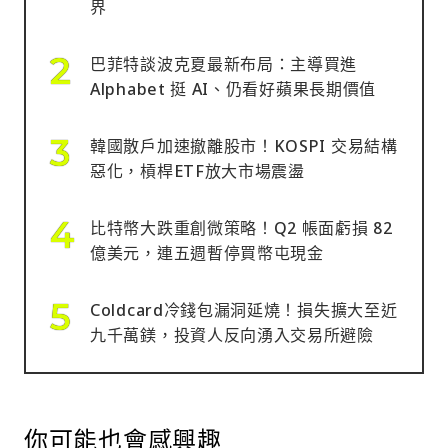
界
巴菲特談波克夏最新布局：主導買進
Alphabet 挺 AI、仍看好蘋果長期價值
韓國散戶加速撤離股市！KOSPI 交易結構
惡化，槓桿ETF放大市場震盪
比特幣大跌重創微策略！Q2 帳面虧損 82
億美元，連五週暫停買幣屯現金
Coldcard冷錢包漏洞延燒！損失擴大至近
九千萬鎂，投資人反向湧入交易所避險
你可能也會感興趣