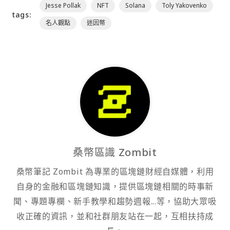
Jesse Pollak
NFT
Solana
Toly Yakovenko
tags:
名人觀點
迷因幣
桑幣區識 Zombit
桑幣筆記 Zombit 為專業的區塊鏈財經自媒體，利用
自身的金融和區塊鏈知識，提供區塊鏈相關的時事新
聞、專題專欄、新手教學和趨勢週報...等，協助大眾吸
收正確的資訊，並和社群朋友站在一起，互相扶持成