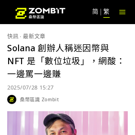
简
繁
快訊
最新文章
Solana 創辦人稱迷因幣與
NFT 是「數位垃圾」，網酸：
一邊罵一邊賺
2025/07/28 15:27
桑幣區識 Zombit