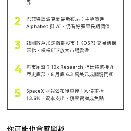
界
巴菲特談波克夏最新布局：主導買進
Alphabet 挺 AI、仍看好蘋果長期價值
韓國散戶加速撤離股市！KOSPI 交易結構
惡化，槓桿ETF放大市場震盪
熊市尾聲？10x Research 指比特幣接近
歷史底部，8 月底 6.3 萬美元成關鍵門檻
SpaceX 財報公布後重挫！股價重挫
13.6%，資本支出、解禁賣壓成焦點
你可能也會感興趣