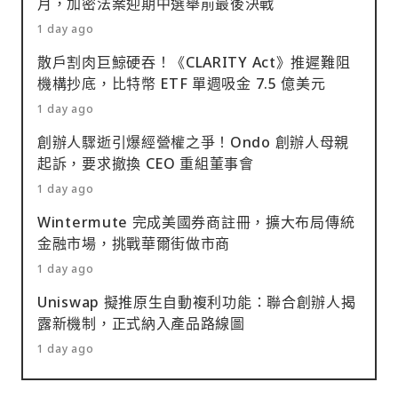
月，加密法案迎期中選舉前最後決戰
1 day ago
散戶割肉巨鯨硬吞！《CLARITY Act》推遲難阻
機構抄底，比特幣 ETF 單週吸金 7.5 億美元
1 day ago
創辦人驟逝引爆經營權之爭！Ondo 創辦人母親
起訴，要求撤換 CEO 重組董事會
1 day ago
Wintermute 完成美國券商註冊，擴大布局傳統
金融市場，挑戰華爾街做市商
1 day ago
Uniswap 擬推原生自動複利功能：聯合創辦人揭
露新機制，正式納入產品路線圖
1 day ago