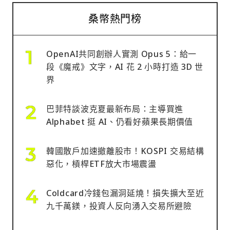
桑幣熱門榜
OpenAI共同創辦人實測 Opus 5：給一
段《魔戒》文字，AI 花 2 小時打造 3D 世
界
巴菲特談波克夏最新布局：主導買進
Alphabet 挺 AI、仍看好蘋果長期價值
韓國散戶加速撤離股市！KOSPI 交易結構
惡化，槓桿ETF放大市場震盪
Coldcard冷錢包漏洞延燒！損失擴大至近
九千萬鎂，投資人反向湧入交易所避險