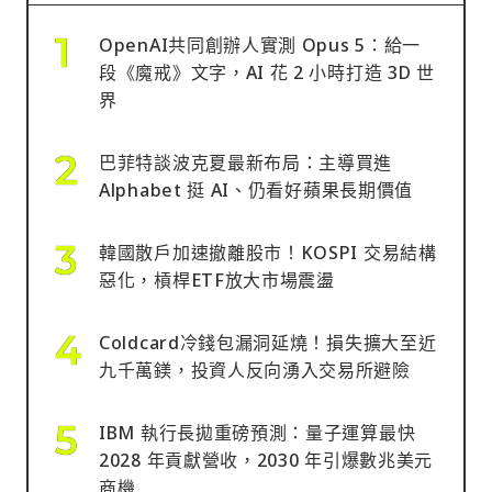
OpenAI共同創辦人實測 Opus 5：給一
段《魔戒》文字，AI 花 2 小時打造 3D 世
界
巴菲特談波克夏最新布局：主導買進
Alphabet 挺 AI、仍看好蘋果長期價值
韓國散戶加速撤離股市！KOSPI 交易結構
惡化，槓桿ETF放大市場震盪
Coldcard冷錢包漏洞延燒！損失擴大至近
九千萬鎂，投資人反向湧入交易所避險
IBM 執行長拋重磅預測：量子運算最快
2028 年貢獻營收，2030 年引爆數兆美元
商機