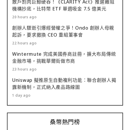
散戶割肉巨鯨硬吞！《CLARITY Act》推遲難阻
機構抄底，比特幣 ETF 單週吸金 7.5 億美元
20 hours ago
創辦人驟逝引爆經營權之爭！Ondo 創辦人母親
起訴，要求撤換 CEO 重組董事會
22 hours ago
Wintermute 完成美國券商註冊，擴大布局傳統
金融市場，挑戰華爾街做市商
23 hours ago
Uniswap 擬推原生自動複利功能：聯合創辦人揭
露新機制，正式納入產品路線圖
1 day ago
桑幣熱門榜