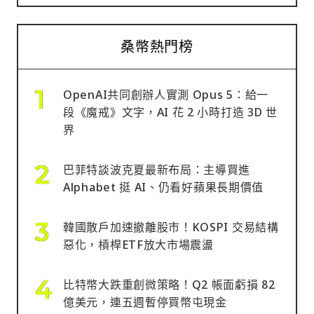
桑幣熱門榜
OpenAI共同創辦人實測 Opus 5：給一
段《魔戒》文字，AI 花 2 小時打造 3D 世
界
巴菲特談波克夏最新布局：主導買進
Alphabet 挺 AI、仍看好蘋果長期價值
韓國散戶加速撤離股市！KOSPI 交易結構
惡化，槓桿ETF放大市場震盪
比特幣大跌重創微策略！Q2 帳面虧損 82
億美元，連五週暫停買幣屯現金