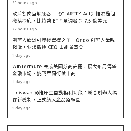
20 hours ago
散戶割肉巨鯨硬吞！《CLARITY Act》推遲難阻
機構抄底，比特幣 ETF 單週吸金 7.5 億美元
22 hours ago
創辦人驟逝引爆經營權之爭！Ondo 創辦人母親
起訴，要求撤換 CEO 重組董事會
1 day ago
Wintermute 完成美國券商註冊，擴大布局傳統
金融市場，挑戰華爾街做市商
1 day ago
Uniswap 擬推原生自動複利功能：聯合創辦人揭
露新機制，正式納入產品路線圖
1 day ago