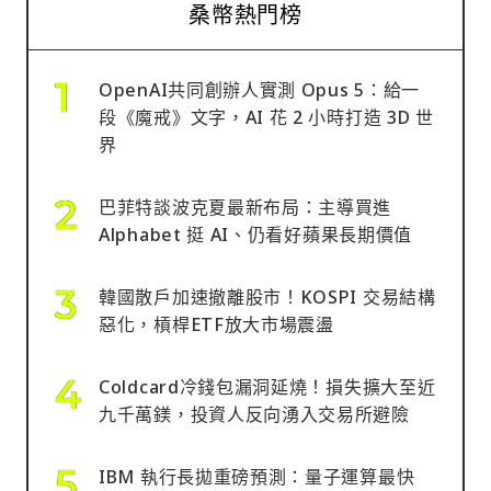
桑幣熱門榜
OpenAI共同創辦人實測 Opus 5：給一
段《魔戒》文字，AI 花 2 小時打造 3D 世
界
巴菲特談波克夏最新布局：主導買進
Alphabet 挺 AI、仍看好蘋果長期價值
韓國散戶加速撤離股市！KOSPI 交易結構
惡化，槓桿ETF放大市場震盪
Coldcard冷錢包漏洞延燒！損失擴大至近
九千萬鎂，投資人反向湧入交易所避險
IBM 執行長拋重磅預測：量子運算最快