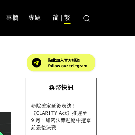
專欄
專題
简
繁
桑幣快訊
參院確定延後表決！
《CLARITY Act》推遲至
9 月，加密法案迎期中選舉
前最後決戰