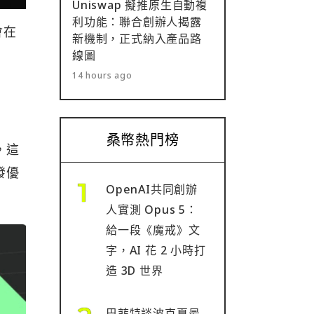
Uniswap 擬推原生自動複
利功能：聯合創辦人揭露
會在
新機制，正式納入產品路
線圖
14 hours ago
桑幣熱門榜
，這
發優
OpenAI共同創辦
人實測 Opus 5：
給一段《魔戒》文
字，AI 花 2 小時打
造 3D 世界
巴菲特談波克夏最