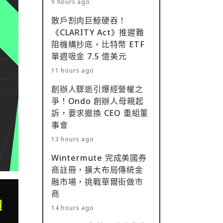
9 hours ago
散戶割肉巨鯨硬吞！
《CLARITY Act》推遲難
阻機構抄底，比特幣 ETF
單週吸金 7.5 億美元
11 hours ago
創辦人驟逝引爆經營權之
爭！Ondo 創辦人母親起
訴，要求撤換 CEO 重組董
事會
13 hours ago
Wintermute 完成美國券
商註冊，擴大布局傳統金
融市場，挑戰華爾街做市
商
14 hours ago