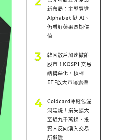
新布局：主導買進
Alphabet 挺 AI、
仍看好蘋果長期價
值
韓國散戶加速撤離
股市！KOSPI 交易
結構惡化，槓桿
ETF放大市場震盪
Coldcard冷錢包漏
洞延燒！損失擴大
至近九千萬鎂，投
資人反向湧入交易
所避險