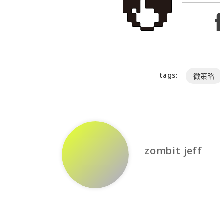
tags:
微策略
zombit jeff