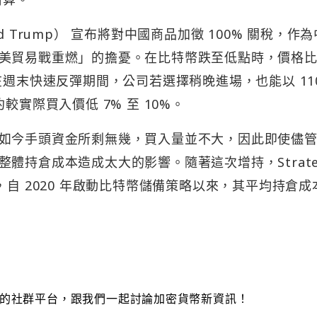
 Trump） 宣布將對中國商品加徵 100% 關稅，作
美貿易戰重燃」的擔憂。在比特幣跌至低點時，價格
週末快速反彈期間，公司若選擇稍晚進場，也能以 110
，約較實際買入價低 7% 至 10%。
如今手頭資金所剩無幾，買入量並不大，因此即使儘
體持倉成本造成太大的影響。隨著這次增持，Strate
BTC，自 2020 年啟動比特幣儲備策略以來，其平均持倉成
的社群平台，跟我們一起討論加密貨幣新資訊！