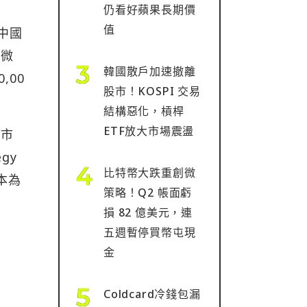
仍看好蘋果長期價
值
為中國
比微
韓國散戶加速撤離
,00
股市！KOSPI 交易
結構惡化，槓桿
ETF放大市場震盪
管市
gy
比特幣大跌重創微
本為
策略！Q2 帳面虧
損 82 億美元，連
五週暫停買幣屯現
金
Coldcard冷錢包漏