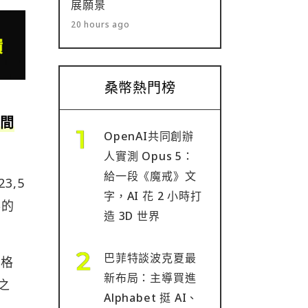
展願景
20 hours ago
桑幣熱門榜
期間
OpenAI共同創辦
人實測 Opus 5：
給一段《魔戒》文
3,5
字，AI 花 2 小時打
得的
造 3D 世界
巴菲特談波克夏最
價格
新布局：主導買進
之
Alphabet 挺 AI、