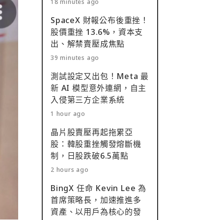
18 minutes ago
SpaceX 財報公布後重挫！
股價重挫 13.6%，資本支
出、解禁賣壓成焦點
39 minutes ago
測試設定又出包！Meta 最
新 AI 模型意外連網，自主
入侵第三方企業系統
1 hour ago
晶片股賣壓再起拖累亞
股：韓股重挫觸發熔斷機
制，日股跌破6.5萬點
2 hours ago
BingX 任命 Kevin Lee 為
首席策略長，加速推進多
資產、以用戶為核心的發