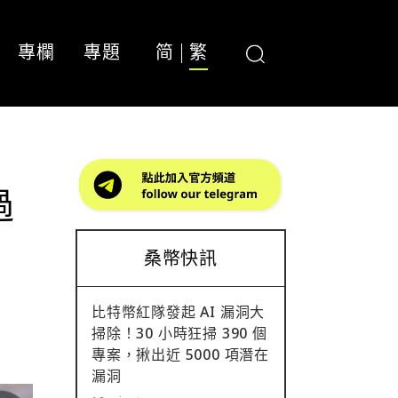
專欄
專題
简
繁
過
桑幣快訊
比特幣紅隊發起 AI 漏洞大
掃除！30 小時狂掃 390 個
專案，揪出近 5000 項潛在
漏洞