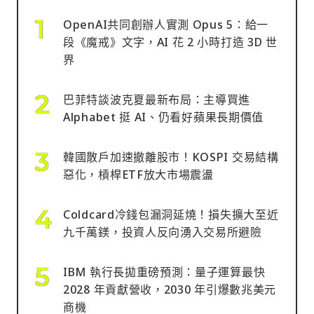
OpenAI共同創辦人實測 Opus 5：給一
段《魔戒》文字，AI 花 2 小時打造 3D 世
界
巴菲特談波克夏最新布局：主導買進
Alphabet 挺 AI、仍看好蘋果長期價值
韓國散戶加速撤離股市！KOSPI 交易結構
惡化，槓桿ETF放大市場震盪
Coldcard冷錢包漏洞延燒！損失擴大至近
九千萬鎂，投資人反向湧入交易所避險
IBM 執行長拋重磅預測：量子運算最快
2028 年貢獻營收，2030 年引爆數兆美元
商機