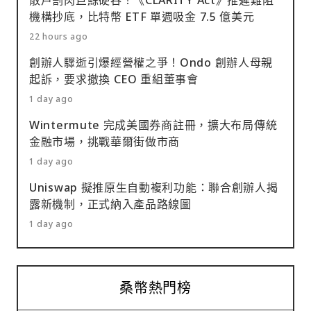
散戶割肉巨鯨硬吞！《CLARITY Act》推遲難阻
機構抄底，比特幣 ETF 單週吸金 7.5 億美元
22 hours ago
創辦人驟逝引爆經營權之爭！Ondo 創辦人母親
起訴，要求撤換 CEO 重組董事會
1 day ago
Wintermute 完成美國券商註冊，擴大布局傳統
金融市場，挑戰華爾街做市商
1 day ago
Uniswap 擬推原生自動複利功能：聯合創辦人揭
露新機制，正式納入產品路線圖
1 day ago
桑幣熱門榜