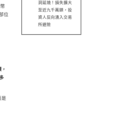
洞延燒！損失擴大
特幣
至近九千萬鎂，投
部位
資人反向湧入交易
所避險
債，
多
而是