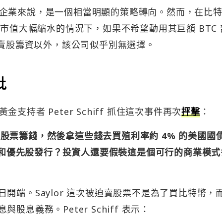
企業來說，是一個相當明顯的策略轉向。然而，在比
幣市值大幅縮水的情況下，如果不希望動用其巨額 BTC 
了賣股籌資以外，該公司似乎別無選擇。
批
持者 Peter Schiff 抓住這次事件再次
抨擊
：
式是賣股票籌錢，然後拿這些錢去買殖利率約 4% 的美國國
債務和優先股發行？投資人還要假裝這是個可行的商業模式
的末日開端。Saylor 這次被迫賣股票不是為了買比特幣，
與股息義務。Peter Schiff 表示：