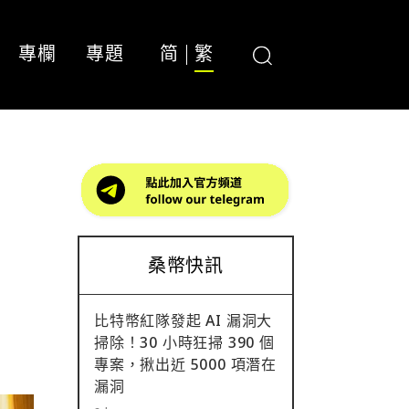
專欄
專題
简
繁
；
桑幣快訊
比特幣紅隊發起 AI 漏洞大
掃除！30 小時狂掃 390 個
專案，揪出近 5000 項潛在
漏洞