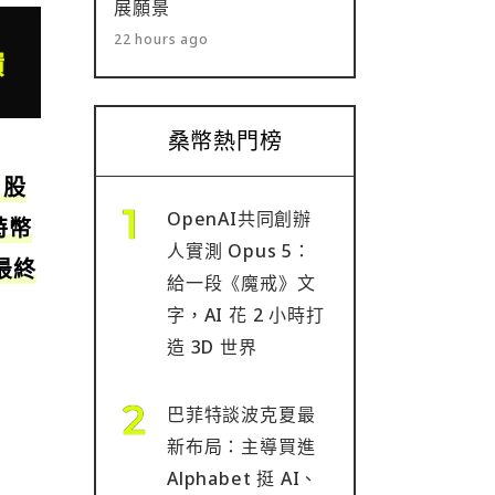
展願景
22 hours ago
桑幣熱門榜
）股
OpenAI共同創辦
特幣
人實測 Opus 5：
最終
給一段《魔戒》文
字，AI 花 2 小時打
造 3D 世界
巴菲特談波克夏最
新布局：主導買進
Alphabet 挺 AI、