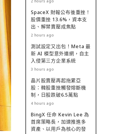
2 hours ago
SpaceX 財報公布後重挫！
股價重挫 13.6%，資本支
出、解禁賣壓成焦點
2 hours ago
測試設定又出包！Meta 最
新 AI 模型意外連網，自主
入侵第三方企業系統
3 hours ago
晶片股賣壓再起拖累亞
股：韓股重挫觸發熔斷機
制，日股跌破6.5萬點
4 hours ago
BingX 任命 Kevin Lee 為
首席策略長，加速推進多
資產、以用戶為核心的發