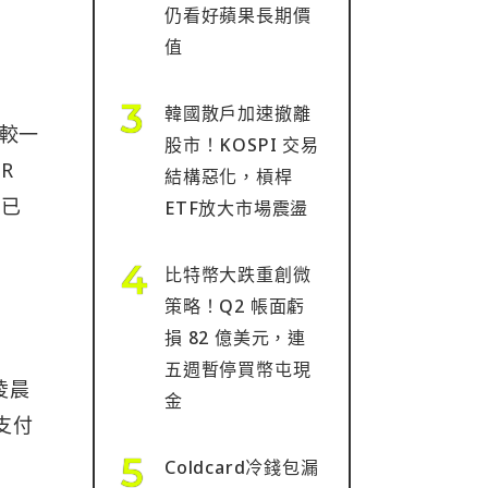
仍看好蘋果長期價
值
韓國散戶加速撤離
相較一
股市！KOSPI 交易
R
結構惡化，槓桿
頭已
ETF放大市場震盪
比特幣大跌重創微
策略！Q2 帳面虧
損 82 億美元，連
五週暫停買幣屯現
凌晨
金
支付
Coldcard冷錢包漏