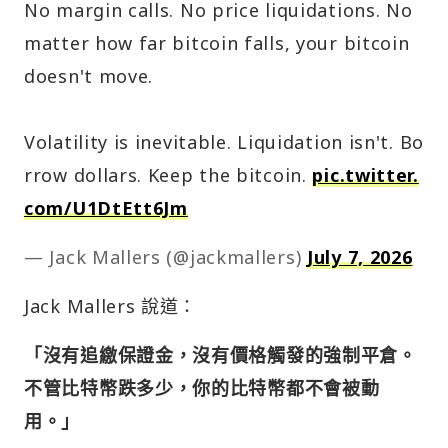
No margin calls. No price liquidations. No
matter how far bitcoin falls, your bitcoin
doesn't move.
Volatility is inevitable. Liquidation isn't. Bo
rrow dollars. Keep the bitcoin.
pic.twitter.
com/U1DtEtt6Jm
— Jack Mallers (@jackmallers)
July 7, 2026
Jack Mallers 說道：
「沒有追繳保證金，沒有價格觸發的強制平倉。
不管比特幣跌多少，你的比特幣都不會被動
用。」