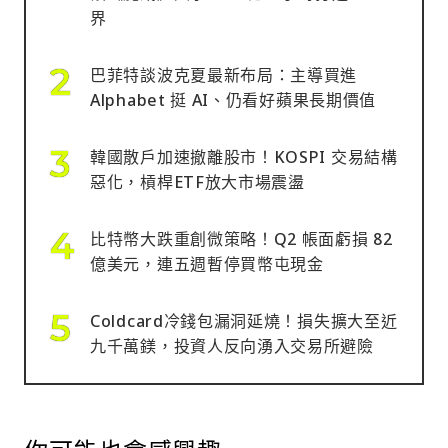
界
巴菲特談波克夏最新布局：主導買進
Alphabet 挺 AI、仍看好蘋果長期價值
韓國散戶加速撤離股市！KOSPI 交易結構
惡化，槓桿ETF放大市場震盪
比特幣大跌重創微策略！Q2 帳面虧損 82
億美元，連五週暫停買幣屯現金
Coldcard冷錢包漏洞延燒！損失擴大至近
九千萬鎂，投資人反向湧入交易所避險