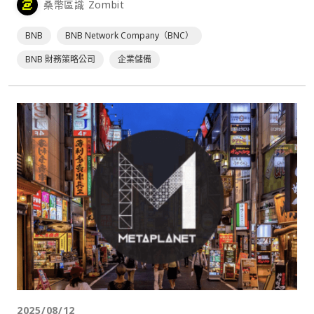
桑幣區識 Zombit
BNB 代幣，進一步鞏固其作為全球最大 BNB 企業持有者的
地位。以截稿前 850 美元⋯
BNB
BNB Network Company（BNC）
BNB 財務策略公司
企業儲備
2025/08/12