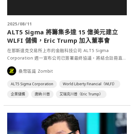
2025/08/11
ALT5 Sigma 將籌集多達 15 億美元建立
WLFI 儲備，Eric Trump 加入董事會
在那斯達克交易所上市的金融科技公司 ALT5 Sigma
Corporation 週一宣布公司已簽署最終協議，將結合註冊直
接發行與私募配售方式，按每股 7.50 美元的價格發行並銷售
桑幣區識 Zombit
最多 2 億股普通股（或等值的普通股替代證券），以啟動
$WLFI 財務策略，總募資金額⋯
ALT5 Sigma Corporation
World Liberty Financial（WLFI）
企業儲備
唐納·川普
艾瑞克川普（Eric Trump）