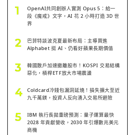
OpenAI共同創辦人實測 Opus 5：給一
段《魔戒》文字，AI 花 2 小時打造 3D 世
界
巴菲特談波克夏最新布局：主導買進
Alphabet 挺 AI、仍看好蘋果長期價值
韓國散戶加速撤離股市！KOSPI 交易結構
惡化，槓桿ETF放大市場震盪
Coldcard冷錢包漏洞延燒！損失擴大至近
九千萬鎂，投資人反向湧入交易所避險
IBM 執行長拋重磅預測：量子運算最快
2028 年貢獻營收，2030 年引爆數兆美元
商機