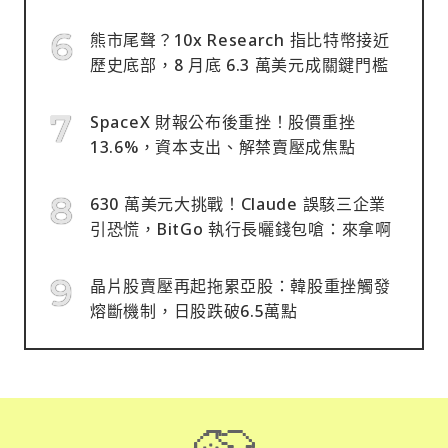
熊市尾聲？10x Research 指比特幣接近
歷史底部，8 月底 6.3 萬美元成關鍵門檻
SpaceX 財報公布後重挫！股價重挫
13.6%，資本支出、解禁賣壓成焦點
630 萬美元大挑戰！Claude 誤駭三企業
引恐慌，BitGo 執行長曬錢包嗆：來拿啊
晶片股賣壓再起拖累亞股：韓股重挫觸發
熔斷機制，日股跌破6.5萬點